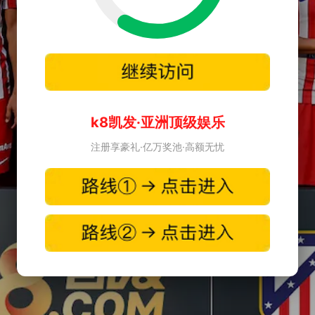
k8凯发·亚洲顶级娱乐
注册享豪礼·亿万奖池·高额无忧